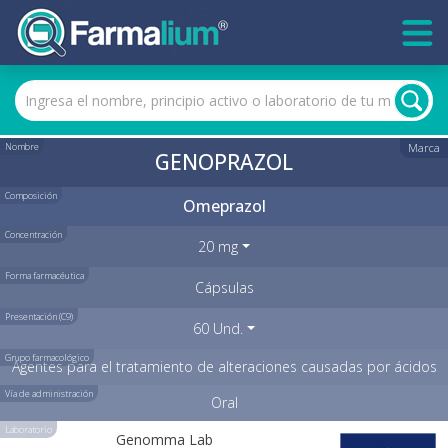
Nombre
Marca
GENOPRAZOL
Composición
Omeprazol
Concentración
20 mg
Forma farmacéutica
Cápsulas
Presentación (C9)
60 Und.
Grupo farmacológico
Agentes para el tratamiento de alteraciones causadas por ácidos
Vía de administración
Oral
Laboratorio
Genomma Lab