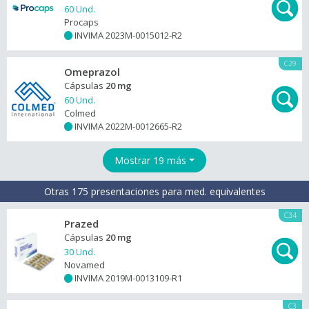
60 Und.
Procaps
INVIMA 2023M-0015012-R2
+
C29
Omeprazol
Cápsulas
20 mg
60 Und.
Colmed
INVIMA 2022M-0012665-R2
+
Mostrar 19 más
Otras 175 presentaciones para med. equivalentes
C34
Prazed
Cápsulas
20 mg
30 Und.
Novamed
INVIMA 2019M-0013109-R1
+
C3