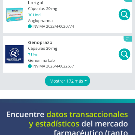
Lorigal
Cápsulas
20 mg
30 Und.
Anglopharma
INVIMA 2022M-0020774
+
C1
Genoprazol
Cápsulas
20 mg
7 Und.
Genomma Lab
INVIMA 2026M-0022657
+
Mostrar 172 más