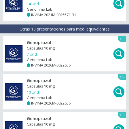
14 Und.
Genomma Lab
INVIMA 2021M-0015571-R1
+
Otras 13 presentaciones para med. equivalentes
C1
Genoprazol
Cápsulas
10 mg
7 Und.
Genomma Lab
INVIMA 2026M-0022656
+
C6
Genoprazol
Cápsulas
10 mg
10 Und.
Genomma Lab
INVIMA 2026M-0022656
+
C7
Genoprazol
Cápsulas
10 mg