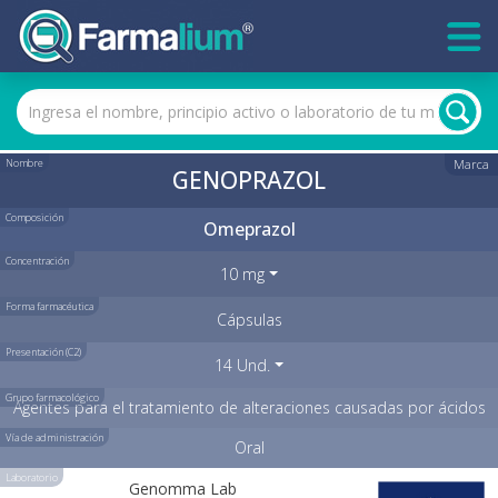
Nombre
Marca
GENOPRAZOL
Composición
Omeprazol
Concentración
10 mg
Forma farmacéutica
Cápsulas
Presentación (C2)
14 Und.
Grupo farmacológico
Agentes para el tratamiento de alteraciones causadas por ácidos
Vía de administración
Oral
Laboratorio
Genomma Lab