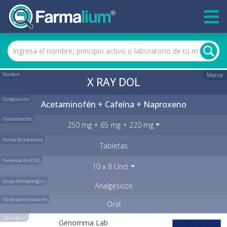
Nombre
Marca
X RAY DOL
Composición
Acetaminofén + Cafeína + Naproxeno
Concentración
250 mg + 65 mg + 220 mg
Forma farmacéutica
Tabletas
Presentación (C50)
10 x 8 Und.
Grupo farmacológico
Analgésicos
Vía de administración
Oral
Laboratorio
Genomma Lab