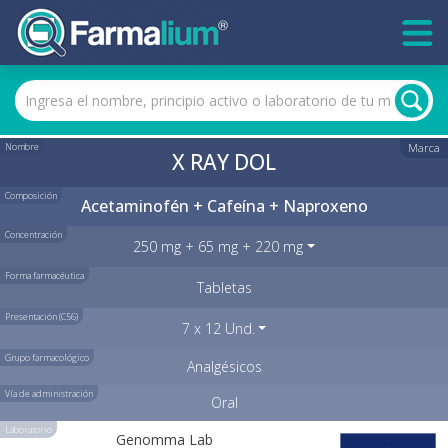
Nombre
Marca
X RAY DOL
Composición
Acetaminofén + Cafeína + Naproxeno
Concentración
250 mg + 65 mg + 220 mg
Forma farmacéutica
Tabletas
Presentación (C56)
7 x 12 Und.
Grupo farmacológico
Analgésicos
Vía de administración
Oral
Laboratorio
Genomma Lab