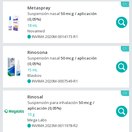
C1
Metaspray
Suspensión nasal
50 mcg / aplicación
(0,05%)
18 mL
Novamed
INVIMA 2020M-0014173-R1
+
C1
Rinosona
Suspensión nasal
50 mcg / aplicación
(0,05%)
15 mL
Blaskov
INVIMA 2020M-0007549-R1
+
C9
Rinosal
Suspensión para inhalación
50 mcg /
aplicación (0,05%)
10 g
Mega Labs
INVIMA 2023M-0011978-R2
+