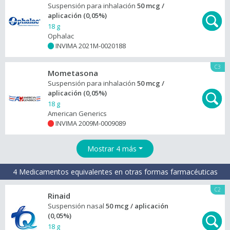
Suspensión para inhalación
50 mcg /
aplicación (0,05%)
18 g
Ophalac
INVIMA 2021M-0020188
+
C3
Mometasona
Suspensión para inhalación
50 mcg /
aplicación (0,05%)
18 g
American Generics
INVIMA 2009M-0009089
+
Mostrar 4 más
4 Medicamentos equivalentes en otras formas farmacéuticas
C2
Rinaid
Suspensión nasal
50 mcg / aplicación
(0,05%)
18 g