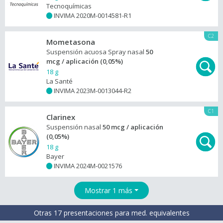
Tecnoquímicas
INVIMA 2020M-0014581-R1
+
C2
Mometasona
Suspensión acuosa Spray nasal
50
mcg / aplicación (0,05%)
18 g
La Santé
INVIMA 2023M-0013044-R2
+
C1
Clarinex
Suspensión nasal
50 mcg / aplicación
(0,05%)
18 g
Bayer
INVIMA 2024M-0021576
+
Mostrar 1 más
Otras 17 presentaciones para med. equivalentes