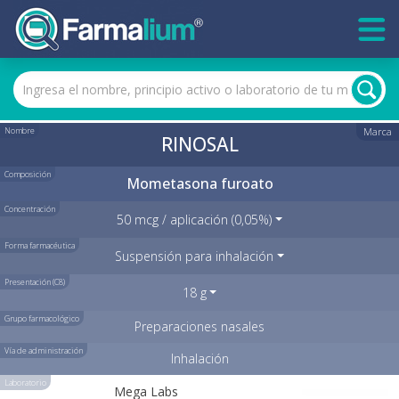
Nombre
Marca
RINOSAL
Composición
Mometasona furoato
Concentración
50 mcg / aplicación (0,05%)
Forma farmacéutica
Suspensión para inhalación
Presentación (C8)
18 g
Grupo farmacológico
Preparaciones nasales
Vía de administración
Inhalación
Laboratorio
Mega Labs