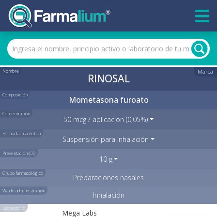
Nombre
Marca
RINOSAL
Composición
Mometasona furoato
Concentración
50 mcg / aplicación (0,05%)
Forma farmacéutica
Suspensión para inhalación
Presentación (C9)
10 g
Grupo farmacológico
Preparaciones nasales
Vía de administración
Inhalación
Laboratorio
Mega Labs