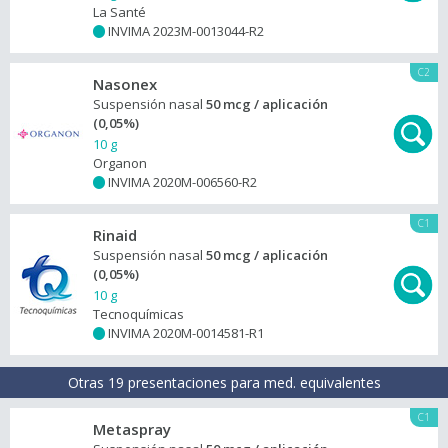
La Santé
INVIMA 2023M-0013044-R2
+
C2
Nasonex
Suspensión nasal
50 mcg / aplicación
(0,05%)
10 g
Organon
INVIMA 2020M-006560-R2
+
C1
Rinaid
Suspensión nasal
50 mcg / aplicación
(0,05%)
10 g
Tecnoquímicas
INVIMA 2020M-0014581-R1
+
Otras 19 presentaciones para med. equivalentes
C1
Metaspray