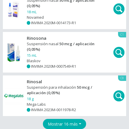
Suspensión nasal
50 mcg / aplicación
(0,05%)
18 mL
Novamed
INVIMA 2020M-0014173-R1
+
C1
Rinosona
Suspensión nasal
50 mcg / aplicación
(0,05%)
15 mL
Blaskov
INVIMA 2020M-0007549-R1
+
C8
Rinosal
Suspensión para inhalación
50 mcg /
aplicación (0,05%)
18 g
Mega Labs
INVIMA 2023M-0011978-R2
+
Mostrar 16 más