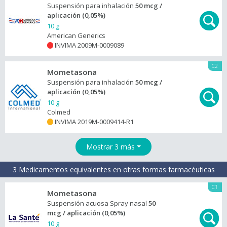
Suspensión para inhalación
50 mcg /
aplicación (0,05%)
10 g
American Generics
INVIMA 2009M-0009089
+
C2
Mometasona
Suspensión para inhalación
50 mcg /
aplicación (0,05%)
10 g
Colmed
INVIMA 2019M-0009414-R1
+
Mostrar 3 más
3 Medicamentos equivalentes en otras formas farmacéuticas
C1
Mometasona
Suspensión acuosa Spray nasal
50
mcg / aplicación (0,05%)
10 g