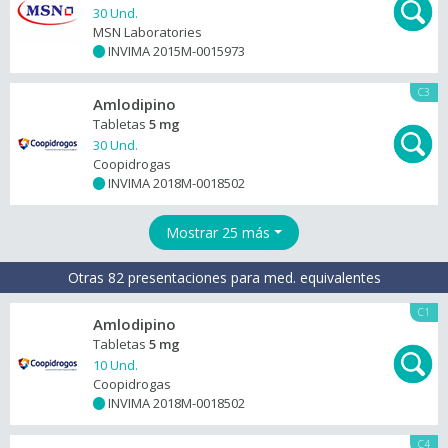
30 Und.
MSN Laboratories
INVIMA 2015M-0015973
+
C3
Amlodipino
Tabletas
5 mg
30 Und.
Coopidrogas
INVIMA 2018M-0018502
+
Mostrar 25 más
Otras 82 presentaciones para med. equivalentes
C1
Amlodipino
Tabletas
5 mg
10 Und.
Coopidrogas
INVIMA 2018M-0018502
+
C4