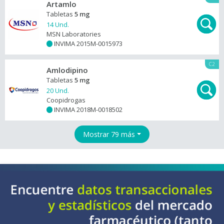
Artamlo
Tabletas
5 mg
14 Und.
MSN Laboratories
INVIMA 2015M-0015973
+
C2
Amlodipino
Tabletas
5 mg
20 Und.
Coopidrogas
INVIMA 2018M-0018502
+
Mostrar 79 más