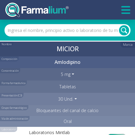
Nombre
Marca
MICIOR
Composición
Amlodipino
Concentración
5 mg
Forma farmacéutica
Tabletas
Presentación (C3)
30 Und.
Grupo farmacológico
Bloqueantes del canal de calcio
Vía de administración
Oral
Laboratorio
Laboratorios Mintlab