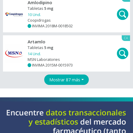
Amlodipino
Tabletas
5 mg
10 Und.
Coopidrogas
INVIMA 2018M-0018502
+
C4
Artamlo
Tabletas
5 mg
14 Und.
MSN Laboratories
INVIMA 2015M-0015973
+
Mostrar 87 más