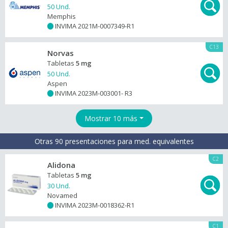
50 Und.
Memphis
INVIMA 2021M-0007349-R1
+
C13
Norvas
Tabletas
5 mg
50 Und.
Aspen
INVIMA 2023M-003001- R3
+
Mostrar 10 más
Otras 90 presentaciones para med. equivalentes
C2
Alidona
Tabletas
5 mg
30 Und.
Novamed
INVIMA 2023M-0018362-R1
+
C1