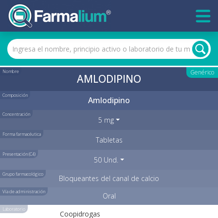
Nombre
Genérico
AMLODIPINO
Composición
Amlodipino
Concentración
5 mg
Forma farmacéutica
Tabletas
Presentación (C4)
50 Und.
Grupo farmacológico
Bloqueantes del canal de calcio
Vía de administración
Oral
Laboratorio
Coopidrogas