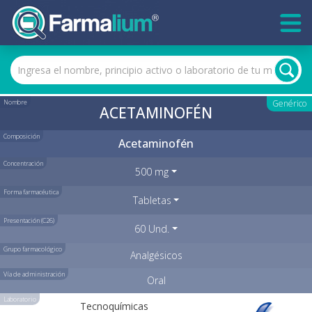
Nombre
Genérico
ACETAMINOFÉN
Composición
Acetaminofén
Concentración
500 mg
Forma farmacéutica
Tabletas
Presentación (C26)
60 Und.
Grupo farmacológico
Analgésicos
Vía de administración
Oral
Laboratorio
Tecnoquímicas