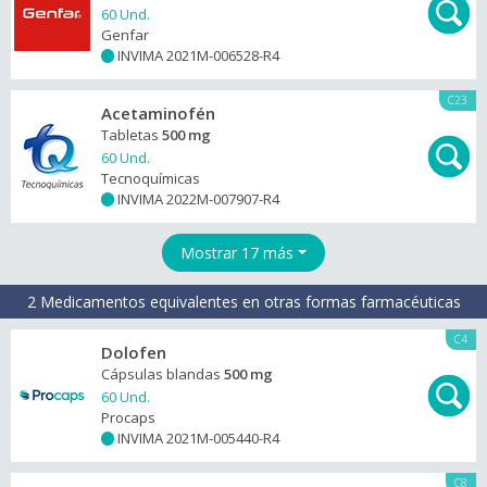
60 Und.
Genfar
INVIMA 2021M-006528-R4
+
C23
Acetaminofén
Tabletas
500 mg
60 Und.
Tecnoquímicas
INVIMA 2022M-007907-R4
+
Mostrar 17 más
2 Medicamentos equivalentes en otras formas farmacéuticas
C4
Dolofen
Cápsulas blandas
500 mg
60 Und.
Procaps
INVIMA 2021M-005440-R4
+
C8