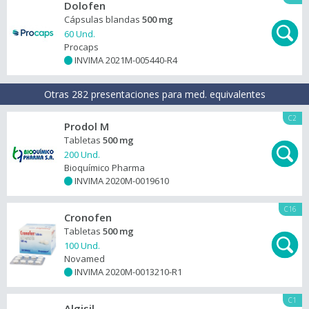
Dolofen
Cápsulas blandas
500 mg
60 Und.
Procaps
INVIMA 2021M-005440-R4
+
Otras 282 presentaciones para med. equivalentes
C2
Prodol M
Tabletas
500 mg
200 Und.
Bioquímico Pharma
INVIMA 2020M-0019610
+
C16
Cronofen
Tabletas
500 mg
100 Und.
Novamed
INVIMA 2020M-0013210-R1
+
C1
Algisil