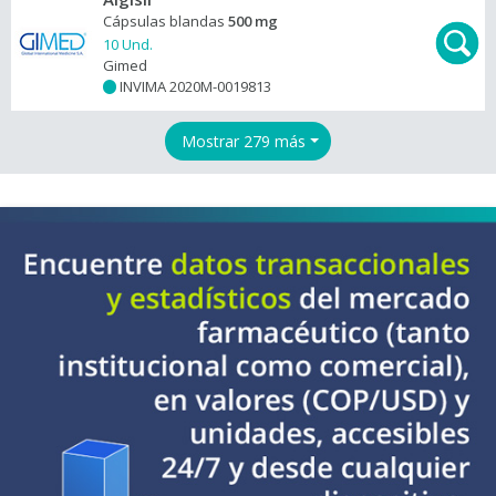
Cápsulas blandas
500 mg
10 Und.
Gimed
INVIMA 2020M-0019813
+
Mostrar 279 más