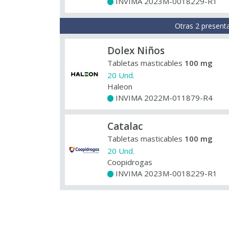
INVIMA 2023M-0018229-R1
+
Otras 2 present
Dolex Niños
Tabletas masticables
100 mg
20 Und.
Haleon
INVIMA 2022M-011879-R4
+
Catalac
Tabletas masticables
100 mg
20 Und.
Coopidrogas
INVIMA 2023M-0018229-R1
+