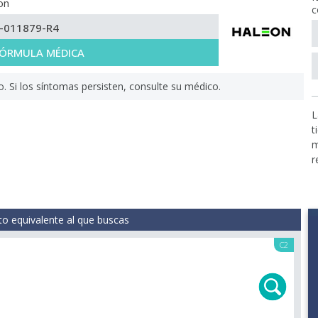
on
c
-011879-R4
 FÓRMULA MÉDICA
Si los síntomas persisten, consulte su médico.
L
t
m
r
o equivalente al que buscas
C2