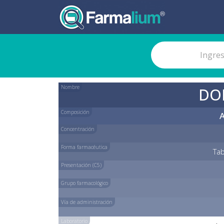
Nombre
DO
Composición
Concentración
Forma farmacéutica
Tab
Presentación (C5)
Grupo farmacológico
Vía de administración
Laboratorio