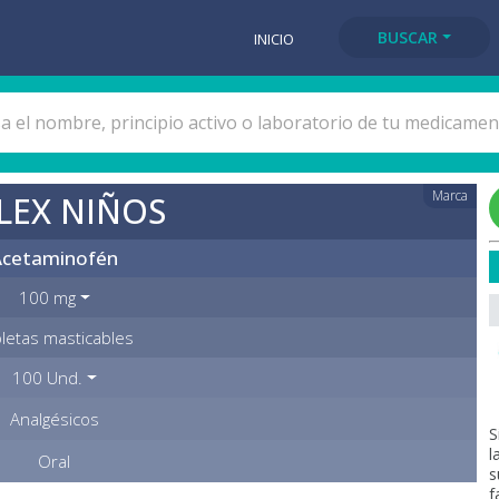
BUSCAR
INICIO
Marca
LEX NIÑOS
Acetaminofén
100 mg
letas masticables
100 Und.
Analgésicos
S
l
Oral
s
f