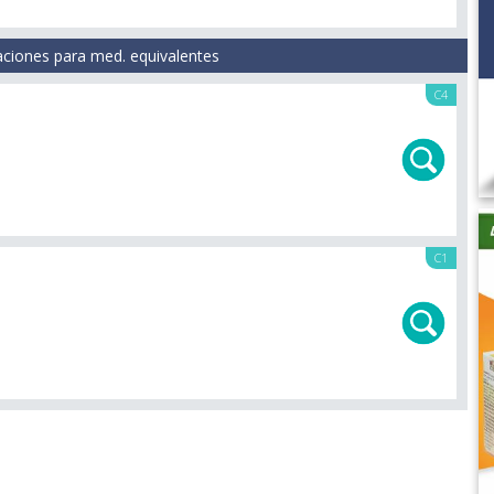
aciones para med. equivalentes
C4
C1