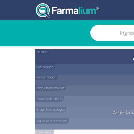
Nombre
Composición
Concentración
Forma farmacéutica
Presentación (C12)
Grupo farmacológico
Antiinflam
Vía de administración
Laboratorio