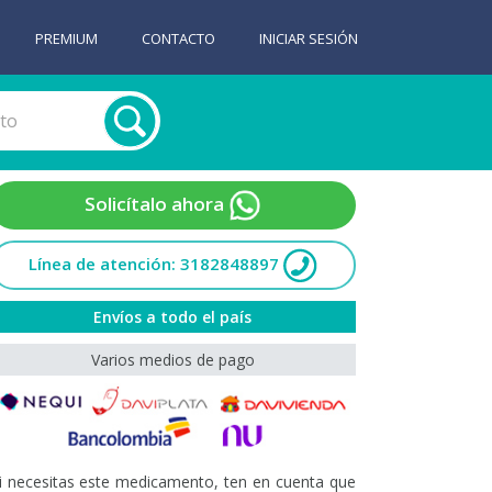
PREMIUM
CONTACTO
INICIAR SESIÓN
Solicítalo ahora
Línea de atención: 3182848897
Envíos a todo el país
Varios medios de pago
i necesitas este medicamento, ten en cuenta que