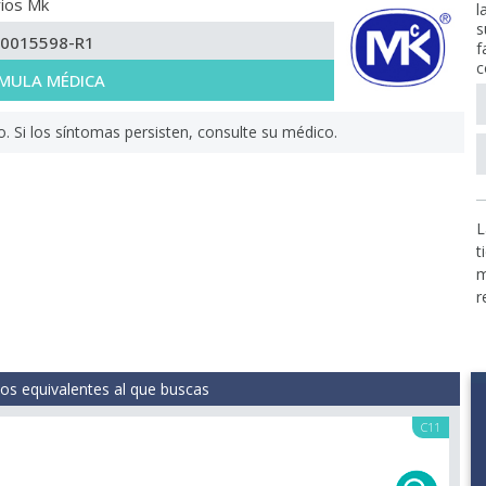
ios Mk
l
s
-0015598-R1
f
c
MULA MÉDICA
Si los síntomas persisten, consulte su médico.
L
t
m
r
s equivalentes al que buscas
C11