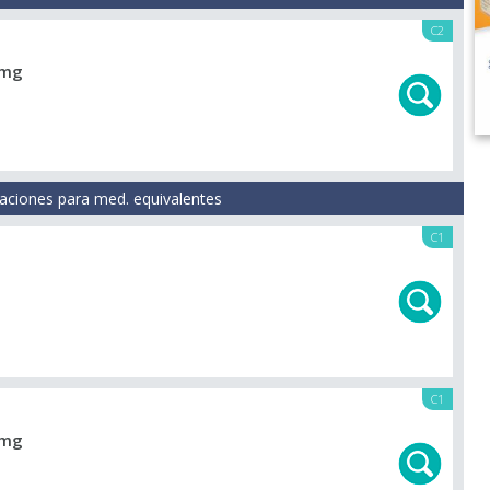
C2
 mg
aciones para med. equivalentes
C1
C1
 mg