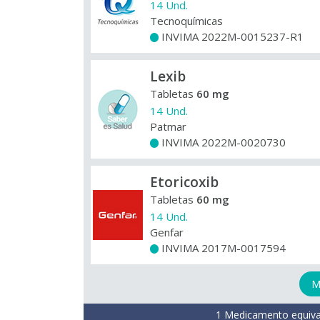
14 Und.
Tecnoquímicas
INVIMA 2022M-0015237-R1
+
Lexib
Tabletas
60 mg
14 Und.
Patmar
INVIMA 2022M-0020730
+
Etoricoxib
Tabletas
60 mg
14 Und.
Genfar
INVIMA 2017M-0017594
+
M
1 Medicamento equiva