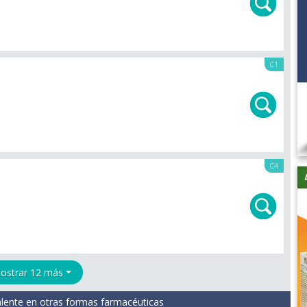
C1
C4
ostrar 12 más
lente en otras formas farmacéuticas