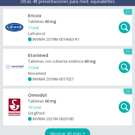
Otras 48 presentaciones para med. equivalentes
C1
Ericox
Tabletas
60 mg
7 Und.
Lafrancol
INVIMA 2019M-0014663-R1
+
C1
Etorimed
Tabletas con cubierta entérica
60 mg
7 Und.
Novamed
INVIMA 2016M-0017027
+
C8
Omnidol
Tabletas
60 mg
10 Und.
Siegfried
INVIMA 2021M-0020185
+
Mostrar 45 más