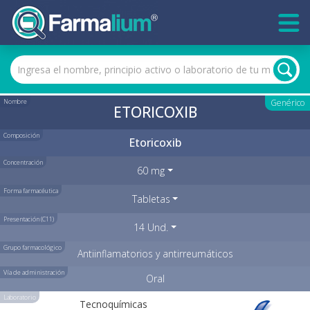
Nombre
Genérico
ETORICOXIB
Composición
Etoricoxib
Concentración
60 mg
Forma farmacéutica
Tabletas
Presentación (C11)
14 Und.
Grupo farmacológico
Antiinflamatorios y antirreumáticos
Vía de administración
Oral
Laboratorio
Tecnoquímicas