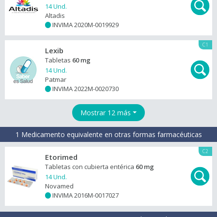
14 Und.
Altadis
INVIMA 2020M-0019929
+
C1
Lexib
Tabletas
60 mg
14 Und.
Patmar
INVIMA 2022M-0020730
+
Mostrar 12 más
1 Medicamento equivalente en otras formas farmacéuticas
C2
Etorimed
Tabletas con cubierta entérica
60 mg
14 Und.
Novamed
INVIMA 2016M-0017027
+