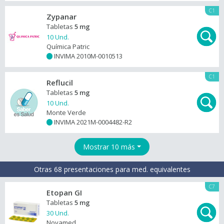
C1
Zypanar
Tabletas
5 mg
10 Und.
Química Patric
INVIMA 2010M-0010513
+
C1
Reflucil
Tabletas
5 mg
10 Und.
Monte Verde
INVIMA 2021M-0004482-R2
+
Mostrar 10 más
Otras 68 presentaciones para med. equivalentes
C7
Etopan GI
Tabletas
5 mg
30 Und.
Novamed