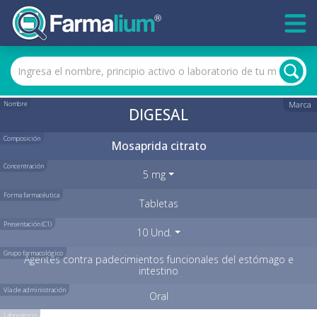
Nombre
Marca
DIGESAL
Composición
Mosaprida citrato
Concentración
5 mg
Forma farmacéutica
Tabletas
Presentación (C1)
10 Und.
Grupo farmacológico
Agentes contra padecimientos funcionales del estómago e
intestino
Vía de administración
Oral
Laboratorio