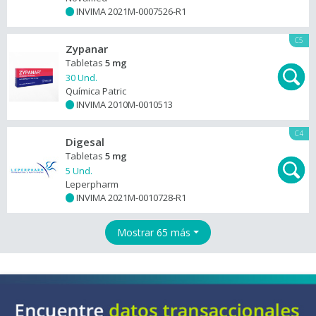
INVIMA 2021M-0007526-R1
+
C5
Zypanar
Tabletas
5 mg
30 Und.
Química Patric
INVIMA 2010M-0010513
+
C4
Digesal
Tabletas
5 mg
5 Und.
Leperpharm
INVIMA 2021M-0010728-R1
+
Mostrar 65 más