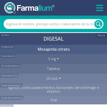
Nombre
Marca
DIGESAL
Composición
Mosaprida citrato
Concentración
5 mg
Forma farmacéutica
Tabletas
Presentación (C6)
20 Und.
Grupo farmacológico
Agentes contra padecimientos funcionales del estómago e
intestino
Vía de administración
Oral
Laboratorio