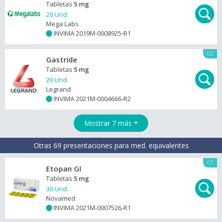
Tabletas
5 mg
20 Und.
Mega Labs
INVIMA 2019M-0008925-R1
+
C2
Gastride
Tabletas
5 mg
20 Und.
Legrand
INVIMA 2021M-0004666-R2
+
Mostrar 7 más
Otras 69 presentaciones para med. equivalentes
C7
Etopan GI
Tabletas
5 mg
30 Und.
Novamed
INVIMA 2021M-0007526-R1
+