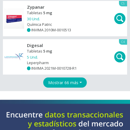
C5
Zypanar
Tabletas
5 mg
30 Und.
Química Patric
INVIMA 2010M-0010513
+
C4
Digesal
Tabletas
5 mg
5 Und.
Leperpharm
INVIMA 2021M-0010728-R1
+
Mostrar 66 más