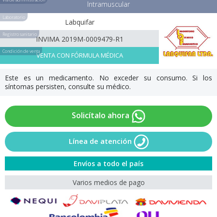
Intramuscular
Laboratorio
Labquifar
Registro sanitario
INVIMA 2019M-0009479-R1
Condición de venta
VENTA CON FÓRMULA MÉDICA
Este es un medicamento. No exceder su consumo. Si los
síntomas persisten, consulte su médico.
Solicítalo ahora
Línea de atención
Envíos a todo el país
Varios medios de pago