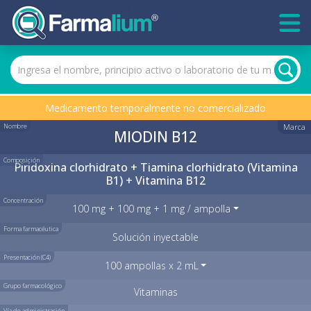
Medicamento temporalmente no comercializado
Nombre
Marca
MIODIN B12
Composición
Piridoxina clorhidrato + Tiamina clorhidrato (Vitamina
B1) + Vitamina B12
Concentración
100 mg + 100 mg + 1 mg / ampolla
Forma farmacéutica
Solución inyectable
Presentación (C4)
100 ampollas x 2 mL
Grupo farmacológico
Vitaminas
Vía de administración