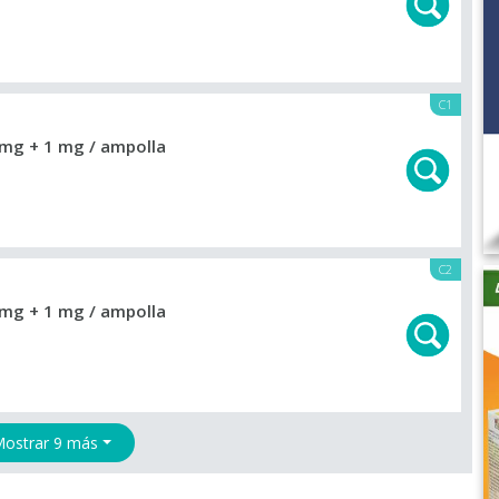
C1
mg + 1 mg / ampolla
C2
mg + 1 mg / ampolla
ostrar 9 más