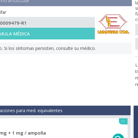
Intramuscular
l
s
far
f
c
-0009479-R1
MULA MÉDICA
Si los síntomas persisten, consulte su médico.
L
t
m
r
aciones para med. equivalentes
C1
mg + 1 mg / ampolla