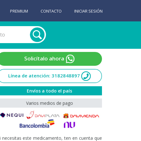
PREMIUM
CONTACTO
INICIAR SESIÓN
Solicítalo ahora
Línea de atención: 3182848897
Envíos a todo el país
Varios medios de pago
i necesitas este medicamento, ten en cuenta que