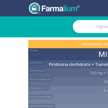
Medicamento te
Nombre
MI
Composición
Piridoxina clorhidrato + Tiami
Concentración
100 mg + 1
Forma farmacéutica
So
Presentación (C1)
2 
Grupo farmacológico
Vía de administración