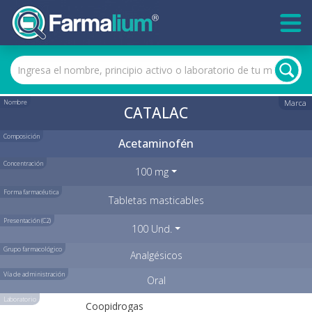
Nombre
Marca
CATALAC
Composición
Acetaminofén
Concentración
100 mg
Forma farmacéutica
Tabletas masticables
Presentación (C2)
100 Und.
Grupo farmacológico
Analgésicos
Vía de administración
Oral
Laboratorio
Coopidrogas