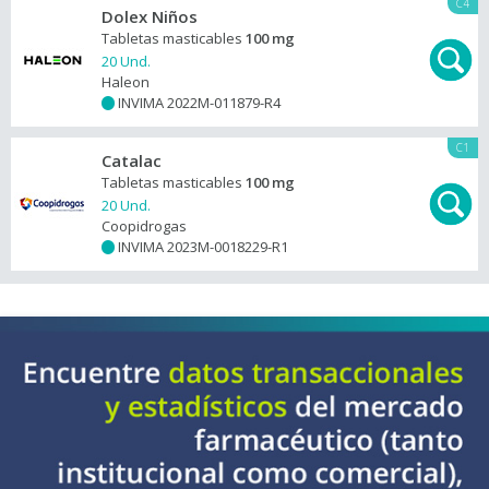
C4
Dolex Niños
Tabletas masticables
100 mg
20 Und.
Haleon
INVIMA 2022M-011879-R4
+
C1
Catalac
Tabletas masticables
100 mg
20 Und.
Coopidrogas
INVIMA 2023M-0018229-R1
+