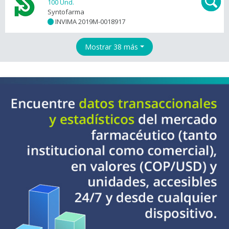
100 Und.
Syntofarma
INVIMA 2019M-0018917
+
Mostrar 38 más