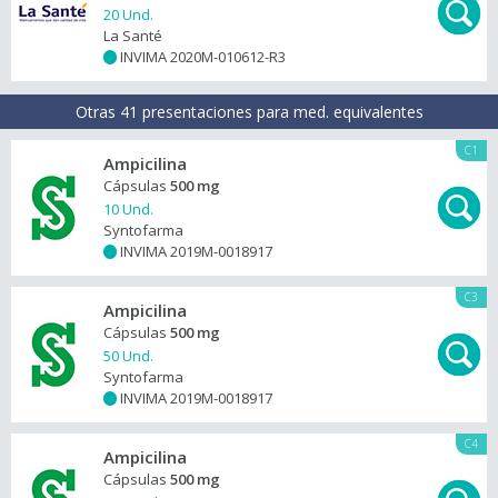
20 Und.
La Santé
INVIMA 2020M-010612-R3
+
Otras 41 presentaciones para med. equivalentes
C1
Ampicilina
Cápsulas
500 mg
10 Und.
Syntofarma
INVIMA 2019M-0018917
+
C3
Ampicilina
Cápsulas
500 mg
50 Und.
Syntofarma
INVIMA 2019M-0018917
+
C4
Ampicilina
Cápsulas
500 mg