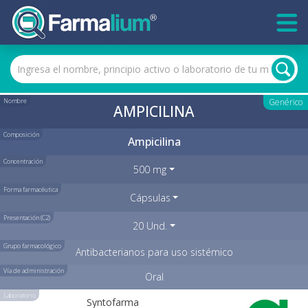
Nombre
Genérico
AMPICILINA
Composición
Ampicilina
Concentración
500 mg
Forma farmacéutica
Cápsulas
Presentación (C2)
20 Und.
Grupo farmacológico
Antibacterianos para uso sistémico
Vía de administración
Oral
Laboratorio
Syntofarma