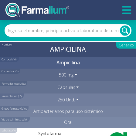
Nombre
Genérico
AMPICILINA
Composición
Ampicilina
Concentración
500 mg
Forma farmacéutica
Cápsulas
Presentación (C5)
250 Und.
Grupo farmacológico
Antibacterianos para uso sistémico
Vía de administración
Oral
Laboratorio
Syntofarma