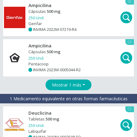
C6
Ampicilina
Cápsulas
500 mg
250 Und.
Genfar
INVIMA 2022M-07219-R4
+
C3
Ampicilina
Cápsulas
500 mg
250 Und.
Pentacoop
INVIMA 2023M-0005044-R2
+
Mostrar 1 más
1 Medicamento equivalente en otras formas farmacéuticas
C7
Deuclicina
Tabletas
500 mg
250 Und.
Labquifar