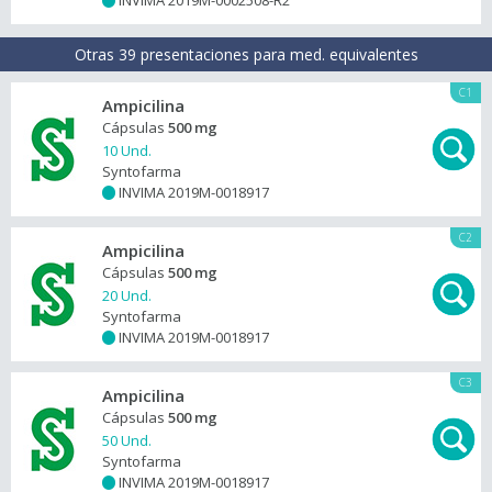
INVIMA 2019M-0002508-R2
+
Otras 39 presentaciones para med. equivalentes
C1
Ampicilina
Cápsulas
500 mg
10 Und.
Syntofarma
INVIMA 2019M-0018917
+
C2
Ampicilina
Cápsulas
500 mg
20 Und.
Syntofarma
INVIMA 2019M-0018917
+
C3
Ampicilina
Cápsulas
500 mg
50 Und.
Syntofarma
INVIMA 2019M-0018917
+