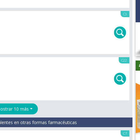
C3
C22
ostrar 10 más
lentes en otras formas farmacéuticas
C7