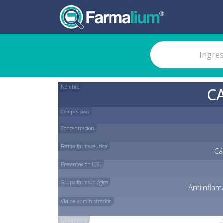
Nombre
C
Composición
Concentración
Forma farmacéutica
Cá
Presentación (C6)
Grupo farmacológico
Antiinflam
Vía de administración
Laboratorio