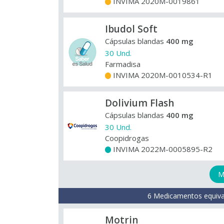
INVIMA 2020M-0019861
+
Ibudol Soft
Cápsulas blandas
400 mg
30 Und.
Farmadisa
INVIMA 2020M-0010534-R1
+
Dolivium Flash
Cápsulas blandas
400 mg
30 Und.
Coopidrogas
INVIMA 2022M-0005895-R2
+
M
6 Medicamentos equiva
Motrin