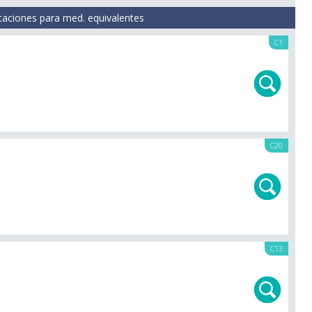
taciones para med. equivalentes
C1
C20
C13