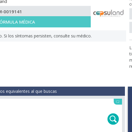
land
c
M-0019141
 FÓRMULA MÉDICA
Si los síntomas persisten, consulte su médico.
L
t
m
r
s equivalentes al que buscas
C2