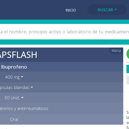
BUSCAR
INICIO
Marca
APSFLASH
Ibuprofeno
400 mg
psulas blandas
30 Und.
atorios y antirreumáticos
S
l
Oral
s
f