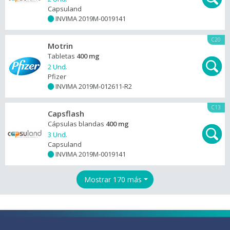
Capsuland
INVIMA 2019M-0019141
+
C20
Motrin
Tabletas
400 mg
2 Und.
Pfizer
INVIMA 2019M-012611-R2
+
C13
Capsflash
Cápsulas blandas
400 mg
3 Und.
Capsuland
INVIMA 2019M-0019141
+
Mostrar 170 más