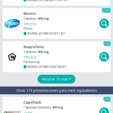
INVIMA 2015M-0011120 - R1
+
C10
Motrin
Tabletas
400 mg
100 Und.
Pfizer
INVIMA 2019M-012611-R2
+
C2
Ibuprofeno
Tabletas
400 mg
100 Und.
Pentacoop
INVIMA 2018M-0006740-R1
+
Mostrar 10 más
Otras 173 presentaciones para med. equivalentes
C1
Capsflash
Cápsulas blandas
400 mg
2 Und.