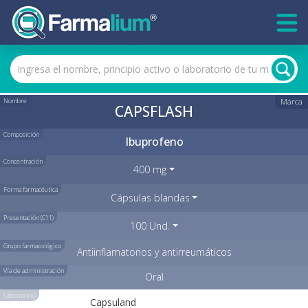
Nombre
Marca
CAPSFLASH
Composición
Ibuprofeno
Concentración
400 mg
Forma farmacéutica
Cápsulas blandas
Presentación (C11)
100 Und.
Grupo farmacológico
Antiinflamatorios y antirreumáticos
Vía de administración
Oral
Laboratorio
Capsuland