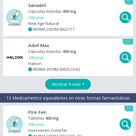
C7
Sanadol
Cápsulas blandas
400 mg
100 Und.
New Age Natural
INVIMA 2025M-0022117
+
C21
Advil Max
Cápsulas blandas
400 mg
100 Und.
Haleon
INVIMA 2019M-0003510-R2
+
Mostrar 9 más
13 Medicamentos equivalentes en otras formas farmacéuticas
C2
Pire-Fen
Tabletas
400 mg
100 Und.
Inversiones Comefar