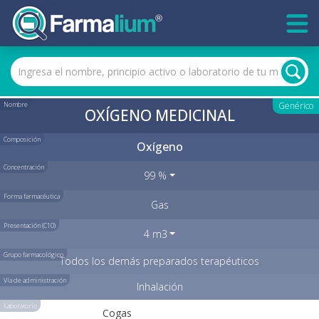
Nombre
Genérico
OXÍGENO MEDICINAL
Composición
Oxígeno
Concentración
99 %
Forma farmacéutica
Gas
Presentación (C10)
4 m3
Grupo farmacológico
Todos los demás preparados terapéuticos
Vía de administración
Inhalación
Laboratorio
Cogas