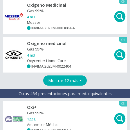
C9
Oxígeno Medicinal
Gas
99 %
4 m3
Messer
INVIMA 2021M-006366-R4
+
C4
Oxígeno medicinal
Gas
99 %
4 m3
Oxycenter Home Care
INVIMA 2025M-0022404
+
Mostrar 12 más
Otras 464 presentaciones para med. equivalentes
C5
Oxi+
Gas
99 %
122 L
Amanecer Médico