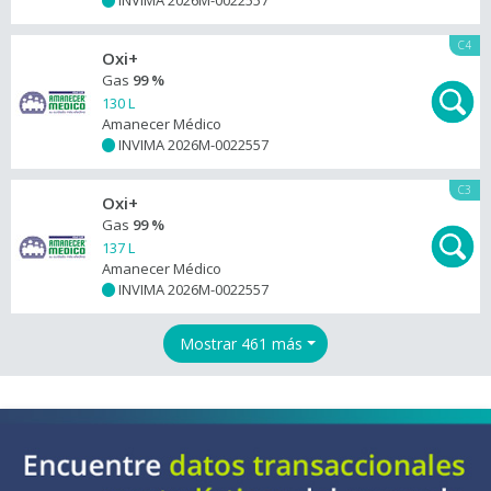
INVIMA 2026M-0022557
+
C4
Oxi+
Gas
99 %
130 L
Amanecer Médico
INVIMA 2026M-0022557
+
C3
Oxi+
Gas
99 %
137 L
Amanecer Médico
INVIMA 2026M-0022557
+
Mostrar 461 más