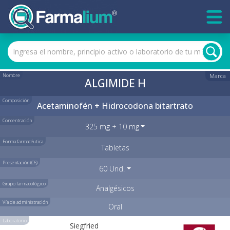
Nombre
Marca
ALGIMIDE H
Composición
Acetaminofén + Hidrocodona bitartrato
Concentración
325 mg + 10 mg
Forma farmacéutica
Tabletas
Presentación (C6)
60 Und.
Grupo farmacológico
Analgésicos
Vía de administración
Oral
Laboratorio
Siegfried