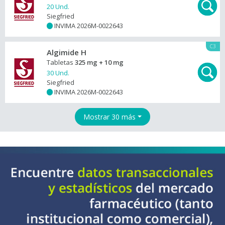
20 Und.
Siegfried
INVIMA 2026M-0022643
+
C3
Algimide H
Tabletas
325 mg + 10 mg
30 Und.
Siegfried
INVIMA 2026M-0022643
+
Mostrar 30 más