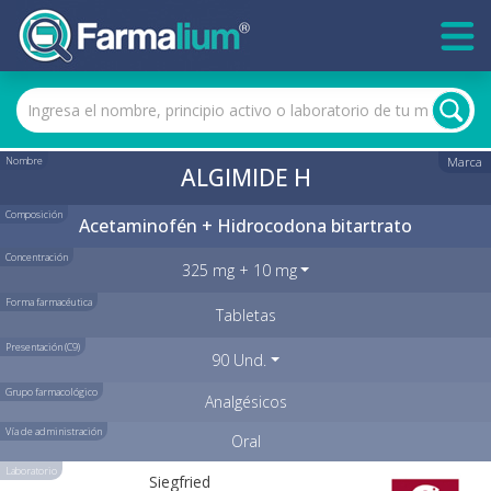
Nombre
Marca
ALGIMIDE H
Composición
Acetaminofén + Hidrocodona bitartrato
Concentración
325 mg + 10 mg
Forma farmacéutica
Tabletas
Presentación (C9)
90 Und.
Grupo farmacológico
Analgésicos
Vía de administración
Oral
Laboratorio
Siegfried