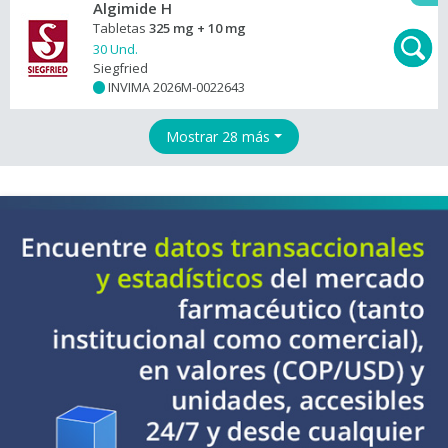
Algimide H
Tabletas
325 mg + 10 mg
30 Und.
Siegfried
INVIMA 2026M-0022643
+
Mostrar 28 más