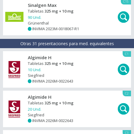
C15
Sinalgen Max
Tabletas
325 mg + 10 mg
90 Und.
Grünenthal
INVIMA 2023M-0018067-R1
+
Otras 31 presentaciones para med. equivalentes
C1
Algimide H
Tabletas
325 mg + 10 mg
10 Und.
Siegfried
INVIMA 2026M-0022643
+
C2
Algimide H
Tabletas
325 mg + 10 mg
20 Und.
Siegfried
INVIMA 2026M-0022643
+
C3