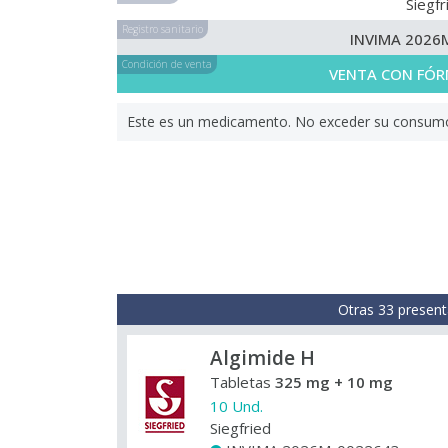
Siegfr
Registro sanitario
INVIMA 2026
Condición de venta
VENTA CON FÓR
Este es un medicamento. No exceder su consumo. 
Otras 33 present
Algimide H
Tabletas
325 mg + 10 mg
10 Und.
Siegfried