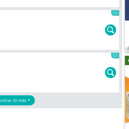
C2
C3
ostrar 30 más