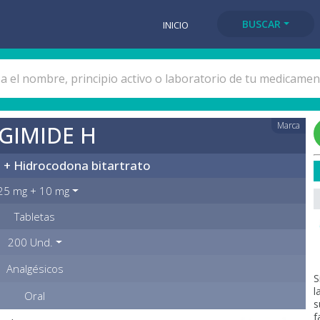
BUSCAR
INICIO
Marca
GIMIDE H
 + Hidrocodona bitartrato
25 mg + 10 mg
Tabletas
200 Und.
Analgésicos
S
l
Oral
s
f