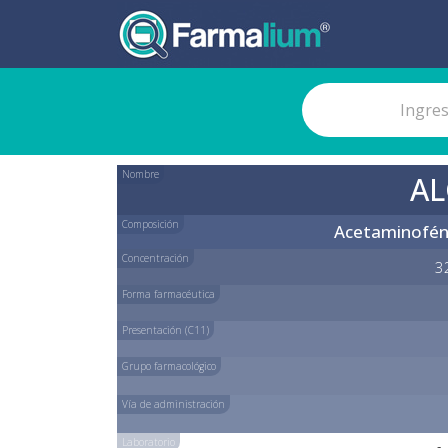
Nombre
AL
Composición
Acetaminofén
Concentración
3
Forma farmacéutica
Presentación (C11)
Grupo farmacológico
Vía de administración
Laboratorio