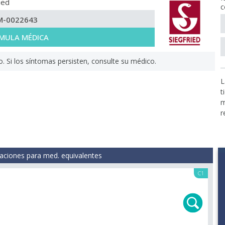
ied
c
M-0022643
MULA MÉDICA
Si los síntomas persisten, consulte su médico.
L
t
m
r
aciones para med. equivalentes
C1