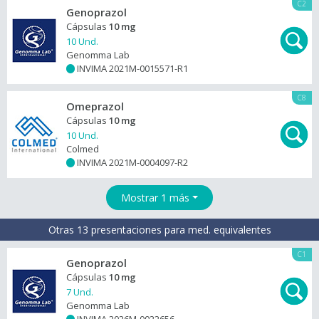
C2
Genoprazol
Cápsulas
10 mg
10 Und.
Genomma Lab
INVIMA 2021M-0015571-R1
+
C8
Omeprazol
Cápsulas
10 mg
10 Und.
Colmed
INVIMA 2021M-0004097-R2
+
Mostrar 1 más
Otras 13 presentaciones para med. equivalentes
C1
Genoprazol
Cápsulas
10 mg
7 Und.
Genomma Lab