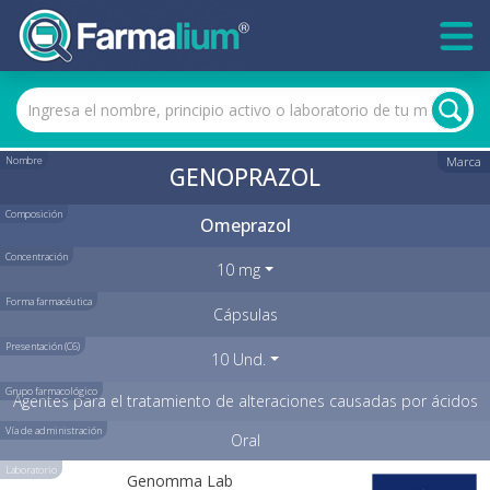
Nombre
Marca
GENOPRAZOL
Composición
Omeprazol
Concentración
10 mg
Forma farmacéutica
Cápsulas
Presentación (C6)
10 Und.
Grupo farmacológico
Agentes para el tratamiento de alteraciones causadas por ácidos
Vía de administración
Oral
Laboratorio
Genomma Lab