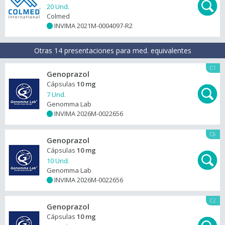
20 Und.
Colmed
INVIMA 2021M-0004097-R2
+
Otras 14 presentaciones para med. equivalentes
C1
Genoprazol
Cápsulas
10 mg
7 Und.
Genomma Lab
INVIMA 2026M-0022656
+
C6
Genoprazol
Cápsulas
10 mg
10 Und.
Genomma Lab
INVIMA 2026M-0022656
+
C2
Genoprazol
Cápsulas
10 mg