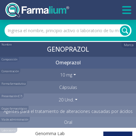
Nombre
Marca
GENOPRAZOL
Composición
Omeprazol
Concentración
10 mg
Forma farmacéutica
Cápsulas
Presentación (C7)
20 Und.
Grupo farmacológico
Agentes para el tratamiento de alteraciones causadas por ácidos
Vía de administración
Oral
Laboratorio
Genomma Lab