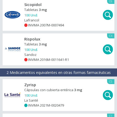
C6
Sicopidol
Tabletas
3 mg
100 Und.
Lafrancol
INVIMA 2007M-0007494
+
C4
Rispolux
Tabletas
3 mg
100 Und.
Sandoz
INVIMA 2016M-0011641-R1
+
2 Medicamentos equivalentes en otras formas farmacéuticas
C5
Zyrisp
Cápsulas con cubierta entérica
3 mg
100 Und.
La Santé
INVIMA 2021M-0020479
+
C1