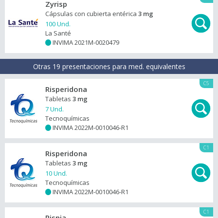
Zyrisp
Cápsulas con cubierta entérica
3 mg
100 Und.
La Santé
INVIMA 2021M-0020479
+
Otras 19 presentaciones para med. equivalentes
C5
Risperidona
Tabletas
3 mg
7 Und.
Tecnoquímicas
INVIMA 2022M-0010046-R1
+
C1
Risperidona
Tabletas
3 mg
10 Und.
Tecnoquímicas
INVIMA 2022M-0010046-R1
+
C1
Risnia