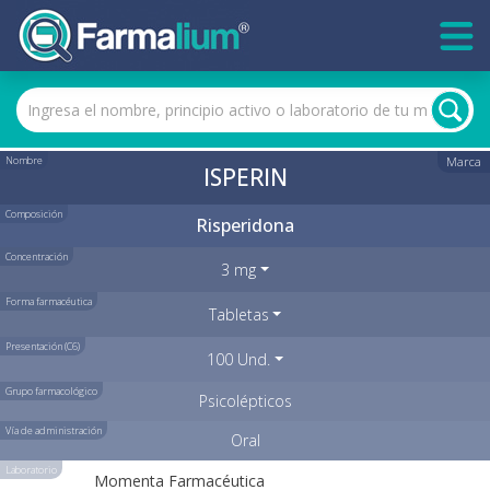
Nombre
Marca
ISPERIN
Composición
Risperidona
Concentración
3 mg
Forma farmacéutica
Tabletas
Presentación (C6)
100 Und.
Grupo farmacológico
Psicolépticos
Vía de administración
Oral
Laboratorio
Momenta Farmacéutica