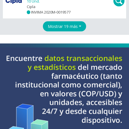
10 Und.
Cipla
INVIMA 2020M-0019577
+
Mostrar 19 más