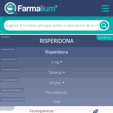
Nombre
Genérico
RISPERIDONA
Composición
Risperidona
Concentración
3 mg
Forma farmacéutica
Tabletas
Presentación (C6)
14 Und.
Grupo farmacológico
Psicolépticos
Vía de administración
Oral
Laboratorio
Tecnoquímicas