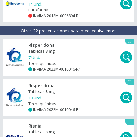
14 Und.
Eurofarma
INVIMA 2018M-0006894-R1
+
Otras 22 presentaciones para med. equivalentes
C5
Risperidona
Tabletas
3 mg
7 Und.
Tecnoquímicas
INVIMA 2022M-0010046-R1
+
C1
Risperidona
Tabletas
3 mg
10 Und.
Tecnoquímicas
INVIMA 2022M-0010046-R1
+
C1
Risnia
Tabletas
3 mg