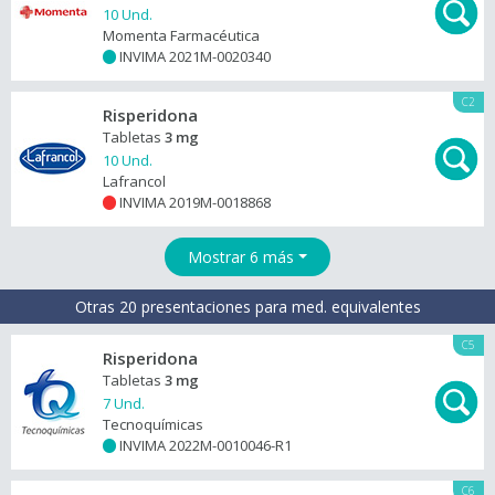
10 Und.
Momenta Farmacéutica
INVIMA 2021M-0020340
+
C2
Risperidona
Tabletas
3 mg
10 Und.
Lafrancol
INVIMA 2019M-0018868
+
Mostrar 6 más
Otras 20 presentaciones para med. equivalentes
C5
Risperidona
Tabletas
3 mg
7 Und.
Tecnoquímicas
INVIMA 2022M-0010046-R1
+
C6