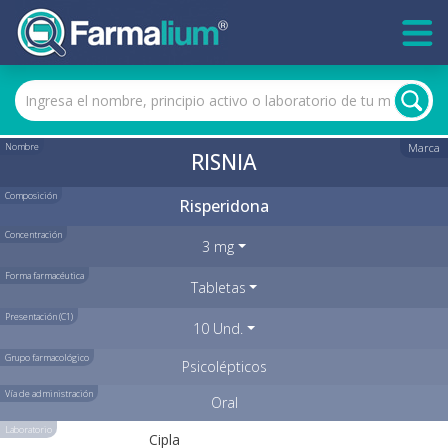
Nombre
Marca
RISNIA
Composición
Risperidona
Concentración
3 mg
Forma farmacéutica
Tabletas
Presentación (C1)
10 Und.
Grupo farmacológico
Psicolépticos
Vía de administración
Oral
Laboratorio
Cipla