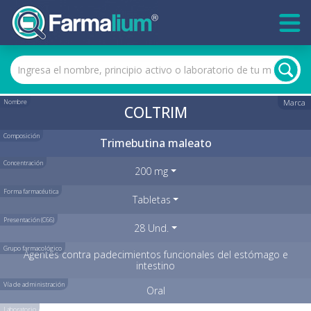
Nombre
Marca
COLTRIM
Composición
Trimebutina maleato
Concentración
200 mg
Forma farmacéutica
Tabletas
Presentación (C66)
28 Und.
Grupo farmacológico
Agentes contra padecimientos funcionales del estómago e
intestino
Vía de administración
Oral
Laboratorio