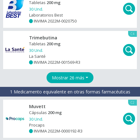
Tabletas
200 mg
30 Und.
Laboratorios Best
INVIMA 2022M-0020750
+
C4
Trimebutina
Tabletas
200 mg
30 Und.
La Santé
INVIMA 2022M-001569-R3
+
Mostrar 26 más
1 Medicamento equivalente en otras formas farmacéuticas
C2
Muvett
Cápsulas
200 mg
30 Und.
Procaps
INVIMA 2022M-0000192-R3
+