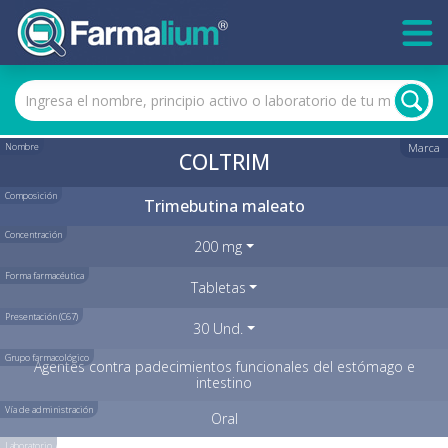
Nombre
Marca
COLTRIM
Composición
Trimebutina maleato
Concentración
200 mg
Forma farmacéutica
Tabletas
Presentación (C67)
30 Und.
Grupo farmacológico
Agentes contra padecimientos funcionales del estómago e
intestino
Vía de administración
Oral
Laboratorio