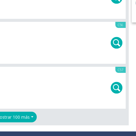
C56
C57
ostrar 100 más