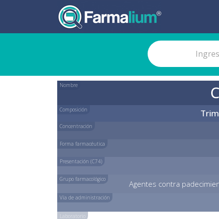
Nombre
Composición
Trim
Concentración
Forma farmacéutica
Presentación (C74)
Grupo farmacológico
Agentes contra padecimien
Vía de administración
Laboratorio