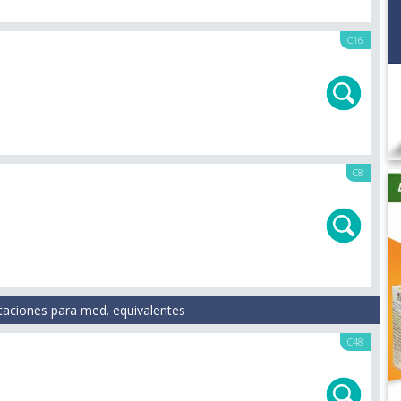
C16
C8
taciones para med. equivalentes
C48