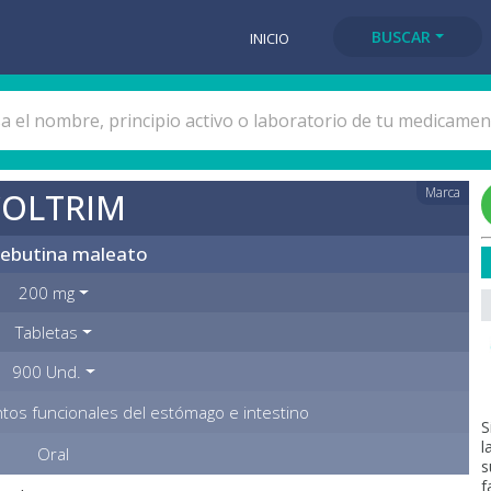
BUSCAR
INICIO
Marca
COLTRIM
ebutina maleato
200 mg
Tabletas
900 Und.
tos funcionales del estómago e intestino
S
l
Oral
s
f