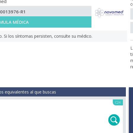
med
c
-0013976-R1
MULA MÉDICA
Si los síntomas persisten, consulte su médico.
L
t
m
r
s equivalentes al que buscas
C24