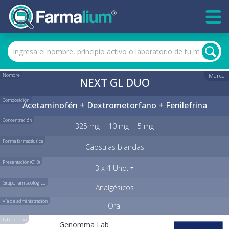
Nombre
Marca
NEXT GL DUO
Composición
Acetaminofén + Dextrometorfano + Fenilefrina
Concentración
325 mg + 10 mg + 5 mg
Forma farmacéutica
Cápsulas blandas
Presentación (C13)
3 x 4 Und.
Grupo farmacológico
Analgésicos
Vía de administración
Oral
Laboratorio
Genomma Lab