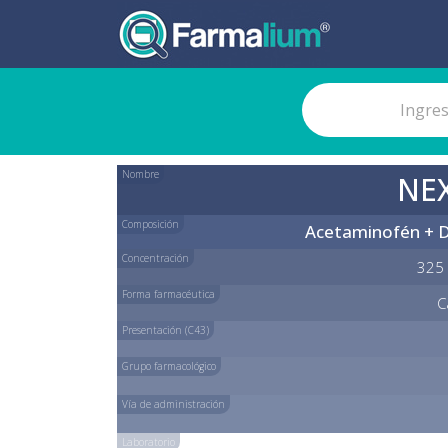
Nombre
NE
Composición
Acetaminofén + D
Concentración
325 
Forma farmacéutica
C
Presentación (C43)
Grupo farmacológico
Vía de administración
Laboratorio