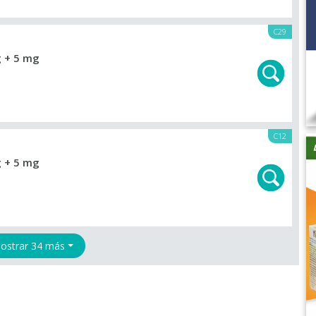
C29
 + 5 mg
C12
 + 5 mg
ostrar 34 más