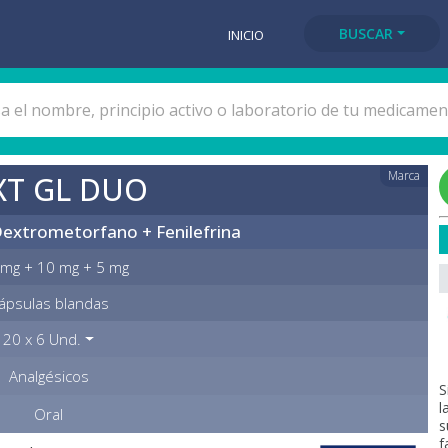
BUSCAR
INICIO
Marca
XT GL DUO
extrometorfano + Fenilefrina
mg + 10 mg + 5 mg
ápsulas blandas
20 x 6 Und.
Analgésicos
S
l
Oral
s
f