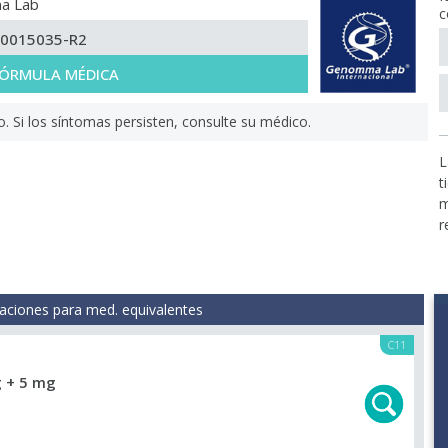
a Lab
c
-0015035-R2
 FÓRMULA MÉDICA
Si los síntomas persisten, consulte su médico.
L
t
m
r
aciones para med. equivalentes
C11
 + 5 mg