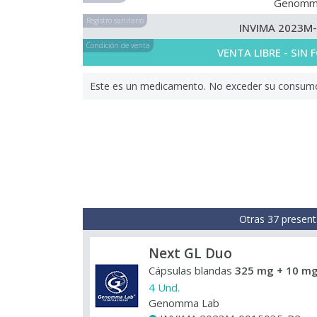
Genomm
Registro sanitario
INVIMA 2023M
Condición de venta
VENTA LIBRE - SIN
Este es un medicamento. No exceder su consumo. 
Otras 37 present
Next GL Duo
Cápsulas blandas
325 mg + 10 mg
4 Und.
Genomma Lab