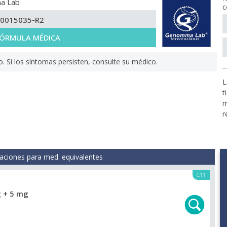
a Lab
c
-0015035-R2
 FÓRMULA MÉDICA
Si los síntomas persisten, consulte su médico.
L
t
m
r
aciones para med. equivalentes
C11
 + 5 mg