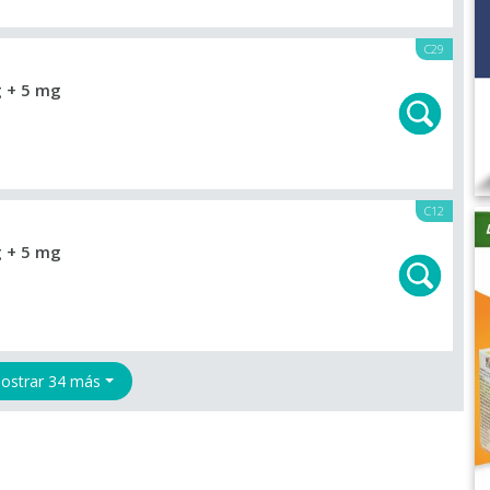
C29
 + 5 mg
C12
 + 5 mg
ostrar 34 más