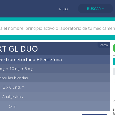
BUSCAR
INICIO
Marca
XT GL DUO
extrometorfano + Fenilefrina
mg + 10 mg + 5 mg
ápsulas blandas
12 x 6 Und.
Analgésicos
S
l
Oral
s
f