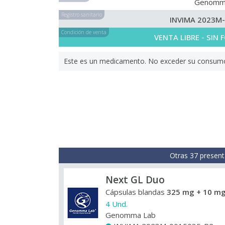
Genomm
Registro sanitario
INVIMA 2023M
Condición de venta
VENTA LIBRE - SIN
Este es un medicamento. No exceder su consumo. 
Otras 37 present
Next GL Duo
Cápsulas blandas
325 mg + 10 mg
4 Und.
Genomma Lab