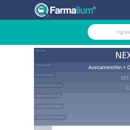
Nombre
NE
Composición
Acetaminofén + D
Concentración
325 
Forma farmacéutica
C
Presentación (C39)
Grupo farmacológico
Vía de administración
Laboratorio