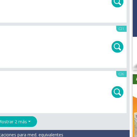
C21
C26
ostrar 2 más
taciones para med. equivalentes