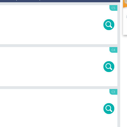
C5
C4
C3