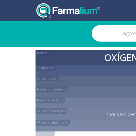
Nombre
OXÍGE
Composición
Concentración
Forma farmacéutica
Presentación (C35)
Grupo farmacológico
Todos los dem
Vía de administración
Laboratorio