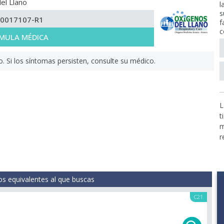
el Llano
l
s
-0017107-R1
f
c
MULA MÉDICA
Si los síntomas persisten, consulte su médico.
L
t
m
r
s equivalentes al que buscas
C21