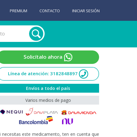
PREMIUM
CONTACTO
INICIAR SESIÓN
Solicítalo ahora
Línea de atención: 3182848897
Envíos a todo el país
Varios medios de pago
i necesitas este medicamento, ten en cuenta que