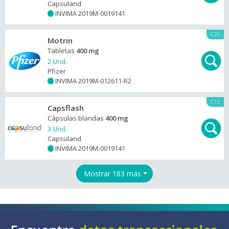
Capsuland
INVIMA 2019M-0019141
+
C20
Motrin
Tabletas
400 mg
2 Und.
Pfizer
INVIMA 2019M-012611-R2
+
C13
Capsflash
Cápsulas blandas
400 mg
3 Und.
Capsuland
INVIMA 2019M-0019141
+
Mostrar 183 más