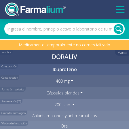
Medicamento temporalmente no comercializado
Nombre
Marca
DORALIV
Composición
Ibuprofeno
Concentración
400 mg
Forma farmacéutica
Cápsulas blandas
Presentación (C6)
200 Und.
Grupo farmacológico
Antiinflamatorios y antirreumáticos
Vía de administración
Oral