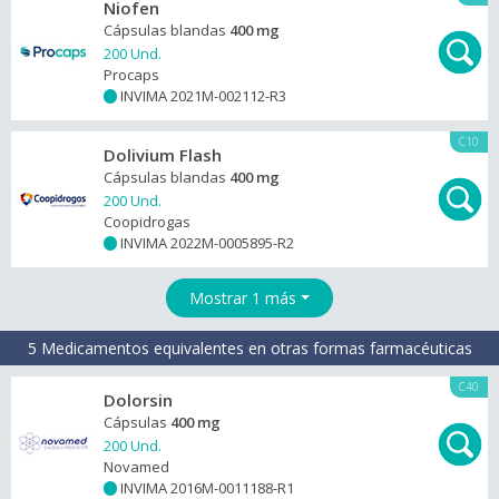
Niofen
Cápsulas blandas
400 mg
200 Und.
Procaps
INVIMA 2021M-002112-R3
+
C10
Dolivium Flash
Cápsulas blandas
400 mg
200 Und.
Coopidrogas
INVIMA 2022M-0005895-R2
+
Mostrar 1 más
5 Medicamentos equivalentes en otras formas farmacéuticas
C40
Dolorsin
Cápsulas
400 mg
200 Und.
Novamed
INVIMA 2016M-0011188-R1
+