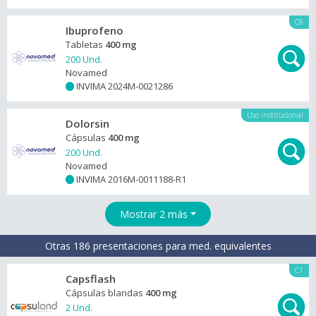
C8
Ibuprofeno
Tabletas
400 mg
200 Und.
Novamed
INVIMA 2024M-0021286
+
Uso institucional
Dolorsin
Cápsulas
400 mg
200 Und.
Novamed
INVIMA 2016M-0011188-R1
+
Mostrar 2 más
Otras 186 presentaciones para med. equivalentes
C1
Capsflash
Cápsulas blandas
400 mg
2 Und.