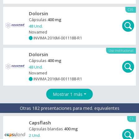
C35
Dolorsin
Cápsulas
400 mg
48 Und.
Novamed
INVIMA 2016M-0011188-R1
+
Uso institucional
Dolorsin
Cápsulas
400 mg
48 Und.
Novamed
INVIMA 2016M-0011188-R1
+
Mostrar 1 más
Otras 182 presentaciones para med. equivalentes
C1
Capsflash
Cápsulas blandas
400 mg
2 Und.