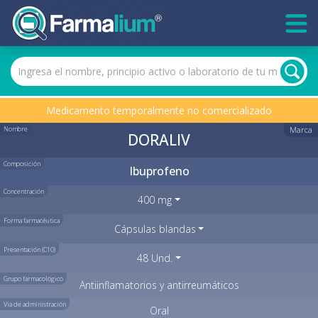
Medicamento temporalmente no comercializado
Nombre
Marca
DORALIV
Composición
Ibuprofeno
Concentración
400 mg
Forma farmacéutica
Cápsulas blandas
Presentación (C10)
48 Und.
Grupo farmacológico
Antiinflamatorios y antirreumáticos
Vía de administración
Oral