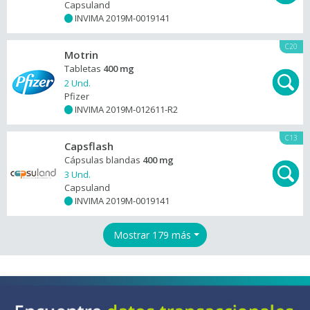
Capsuland
INVIMA 2019M-0019141
+
C20
Motrin
Tabletas
400 mg
2 Und.
Pfizer
INVIMA 2019M-012611-R2
+
C13
Capsflash
Cápsulas blandas
400 mg
3 Und.
Capsuland
INVIMA 2019M-0019141
+
Mostrar 179 más