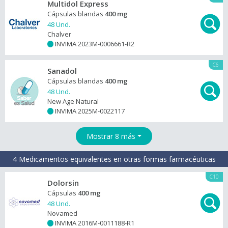
Multidol Express
Cápsulas blandas
400 mg
48 Und.
Chalver
INVIMA 2023M-0006661-R2
+
C6
Sanadol
Cápsulas blandas
400 mg
48 Und.
New Age Natural
INVIMA 2025M-0022117
+
Mostrar 8 más
4 Medicamentos equivalentes en otras formas farmacéuticas
C10
Dolorsin
Cápsulas
400 mg
48 Und.
Novamed
INVIMA 2016M-0011188-R1
+