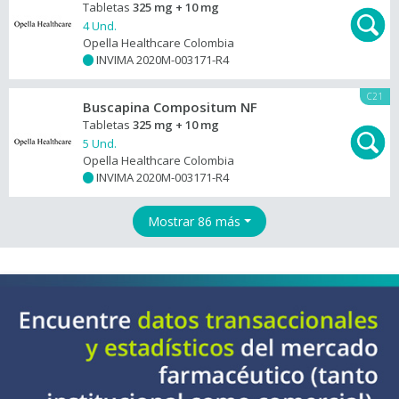
Tabletas
325 mg + 10 mg
4 Und.
Opella Healthcare Colombia
INVIMA 2020M-003171-R4
+
C21
Buscapina Compositum NF
Tabletas
325 mg + 10 mg
5 Und.
Opella Healthcare Colombia
INVIMA 2020M-003171-R4
+
Mostrar 86 más