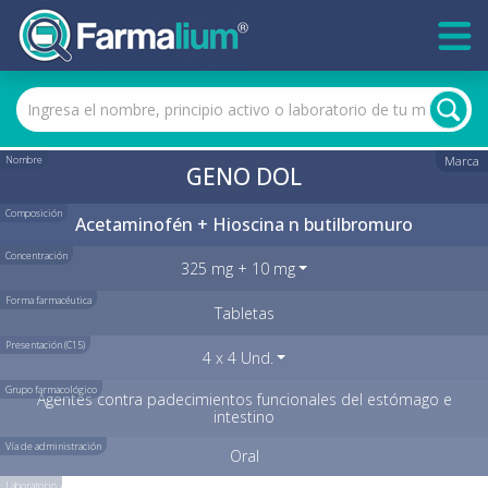
Nombre
Marca
GENO DOL
Composición
Acetaminofén + Hioscina n butilbromuro
Concentración
325 mg + 10 mg
Forma farmacéutica
Tabletas
Presentación (C15)
4 x 4 Und.
Grupo farmacológico
Agentes contra padecimientos funcionales del estómago e
intestino
Vía de administración
Oral
Laboratorio