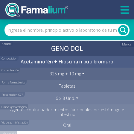
Nombre
Marca
GENO DOL
Composición
Acetaminofén + Hioscina n butilbromuro
Concentración
325 mg + 10 mg
Forma farmacéutica
Tabletas
Presentación (C27)
6 x 8 Und.
Grupo farmacológico
Agentes contra padecimientos funcionales del estómago e
intestino
Vía de administración
Oral
Laboratorio