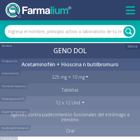
Nombre
Marca
GENO DOL
Composición
Acetaminofén + Hioscina n butilbromuro
Concentración
325 mg + 10 mg
Forma farmacéutica
Tabletas
Presentación (C37)
12 x 12 Und.
Grupo farmacológico
Agentes contra padecimientos funcionales del estómago e
intestino
Vía de administración
Oral
Laboratorio