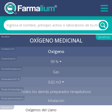
Nombre
Genérico
OXÍGENO MEDICINAL
Composición
Oxígeno
Concentración
99 %
Forma farmacéutica
Gas
Presentación (C13)
0,62 m3
Grupo farmacológico
Todos los demás preparados terapéuticos
Vía de administración
Inhalación
Laboratorio
Oxígenos del Llano