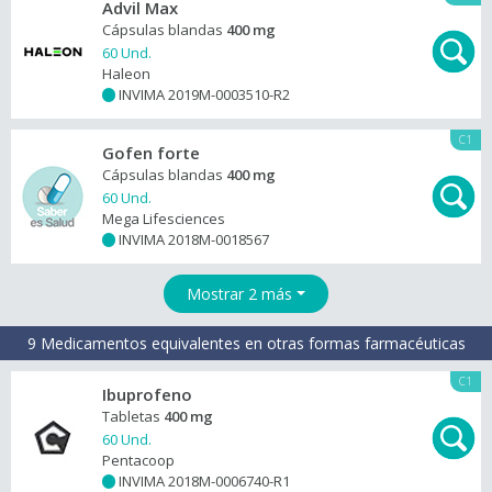
Advil Max
Cápsulas blandas
400 mg
60 Und.
Haleon
INVIMA 2019M-0003510-R2
+
C1
Gofen forte
Cápsulas blandas
400 mg
60 Und.
Mega Lifesciences
INVIMA 2018M-0018567
+
Mostrar 2 más
9 Medicamentos equivalentes en otras formas farmacéuticas
C1
Ibuprofeno
Tabletas
400 mg
60 Und.
Pentacoop
INVIMA 2018M-0006740-R1
+