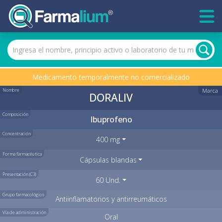
Medicamento temporalmente no comercializado
Nombre
Marca
DORALIV
Composición
Ibuprofeno
Concentración
400 mg
Forma farmacéutica
Cápsulas blandas
Presentación (C3)
60 Und.
Grupo farmacológico
Antiinflamatorios y antirreumáticos
Vía de administración
Oral