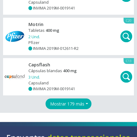
Capsuland
INVIMA 2019M-0019141
+
C20
Motrin
Tabletas
400 mg
2 Und.
Pfizer
INVIMA 2019M-012611-R2
+
C13
Capsflash
Cápsulas blandas
400 mg
3 Und.
Capsuland
INVIMA 2019M-0019141
+
Mostrar 179 más