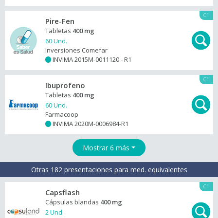
C1
Pire-Fen
Tabletas
400 mg
60 Und.
Inversiones Comefar
INVIMA 2015M-0011120 - R1
+
C1
Ibuprofeno
Tabletas
400 mg
60 Und.
Farmacoop
INVIMA 2020M-0006984-R1
+
Mostrar 6 más
Otras 182 presentaciones para med. equivalentes
C1
Capsflash
Cápsulas blandas
400 mg
2 Und.