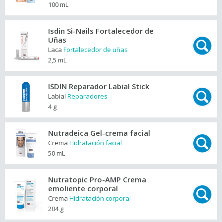
100 mL
Isdin Si-Nails Fortalecedor de
Uñas
Laca
Fortalecedor de uñas
2,5 mL
ISDIN Reparador Labial Stick
Labial
Reparadores
4 g
Nutradeica Gel-crema facial
Crema
Hidratación facial
50 mL
Nutratopic Pro-AMP Crema
emoliente corporal
Crema
Hidratación corporal
204 g